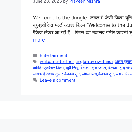
June 28, 2026
by
Praveen Mishra
Welcome to the Jungle: जंगल में फंसी फिल्म यूनिट
बहुप्रतीक्षित मल्टीस्टारर फिल्म “Welcome to the Ju
पैकेज लेकर आ रही है। फिल्म का मकसद गंभीर कहानी सुन
more
Categories
Entertainment
Tags
welcome-to-the-jungle-review-hindi
,
अक्षय कुमार
कॉमेडी‑एडवेंचर फिल्म
,
मूवी रिव्यू
,
वेलकम टू द जंगल
,
वेलकम टू द जंग
लायक है अक्षय कुमार वेलकम टू द जंगल रिव्यू वेलकम टू द जंगल फिल्
Leave a comment