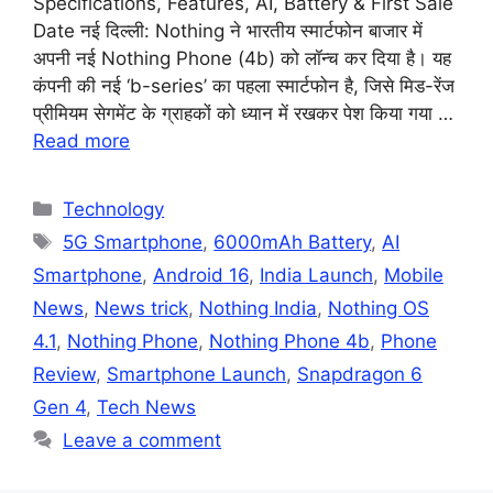
Specifications, Features, AI, Battery & First Sale
Date नई दिल्ली: Nothing ने भारतीय स्मार्टफोन बाजार में
अपनी नई Nothing Phone (4b) को लॉन्च कर दिया है। यह
कंपनी की नई ‘b-series’ का पहला स्मार्टफोन है, जिसे मिड-रेंज
प्रीमियम सेगमेंट के ग्राहकों को ध्यान में रखकर पेश किया गया …
Read more
Categories
Technology
Tags
5G Smartphone
,
6000mAh Battery
,
AI
Smartphone
,
Android 16
,
India Launch
,
Mobile
News
,
News trick
,
Nothing India
,
Nothing OS
4.1
,
Nothing Phone
,
Nothing Phone 4b
,
Phone
Review
,
Smartphone Launch
,
Snapdragon 6
Gen 4
,
Tech News
Leave a comment