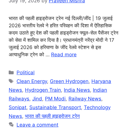
July 19, 2026
by
Praveen Mishra
भारत की पहली हाइड्रोजन ट्रेन नई दिल्ली/जींद | 19 जुलाई
2026 भारतीय रेलवे ने हरित परिवहन की दिशा में ऐतिहासिक
कदम उठाते हुए देश की पहली हाइड्रोजन फ्यूल-सेल पैसेंजर ट्रेन
को सेवा में शामिल कर दिया है। प्रधानमंत्री नरेंद्र मोदी ने 17
जुलाई 2026 को हरियाणा के जींद रेलवे स्टेशन से इस
अत्याधुनिक ट्रेन को …
Read more
Categories
Political
Tags
Clean Energy
,
Green Hydrogen
,
Haryana
News
,
Hydrogen Train
,
India News
,
Indian
Railways
,
Jind
,
PM Modi
,
Railway News
,
Sonipat
,
Sustainable Transport
,
Technology
News
,
भारत की पहली हाइड्रोजन ट्रेन
Leave a comment