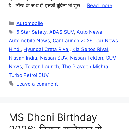
है। लॉन्च के साथ ही इसकी बुकिंग भी शुरू …
Read more
Categories
Automobile
Tags
5 Star Safety
,
ADAS SUV
,
Auto News
,
Automobile News
,
Car Launch 2026
,
Car News
Hindi
,
Hyundai Creta Rival
,
Kia Seltos Rival
,
Nissan India
,
Nissan SUV
,
Nissan Tekton
,
SUV
News
,
Tekton Launch
,
The Praveen Mishra
,
Turbo Petrol SUV
Leave a comment
MS Dhoni Birthday