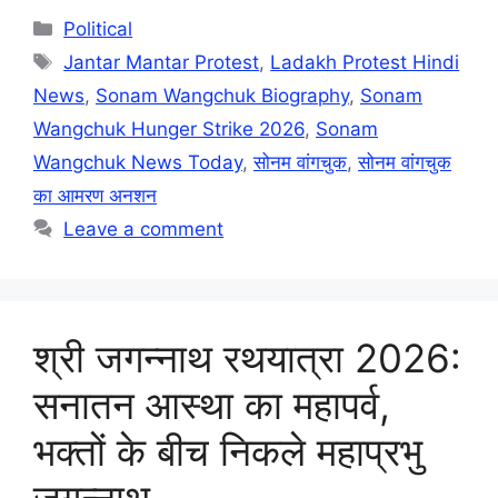
Categories
Political
Tags
Jantar Mantar Protest
,
Ladakh Protest Hindi
News
,
Sonam Wangchuk Biography
,
Sonam
Wangchuk Hunger Strike 2026
,
Sonam
Wangchuk News Today
,
सोनम वांगचुक
,
सोनम वांगचुक
का आमरण अनशन
Leave a comment
श्री जगन्नाथ रथयात्रा 2026:
सनातन आस्था का महापर्व,
भक्तों के बीच निकले महाप्रभु