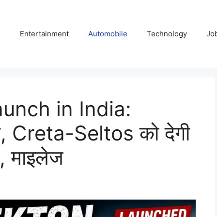
e
Entertainment
Automobile
Technology
Jo
unch in India:
च, Creta-Seltos को देगी
, माइलेज