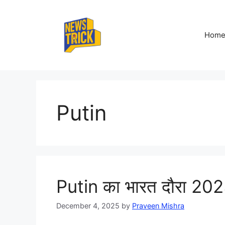
Skip
to
content
Hom
Putin
Putin का भारत दौरा 2025 क
December 4, 2025
by
Praveen Mishra