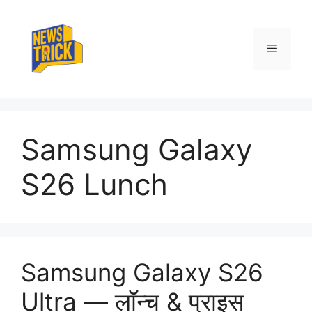
Skip
to
content
Menu
Samsung Galaxy
S26 Lunch
Samsung Galaxy S26
Ultra — लॉन्च & प्राइस