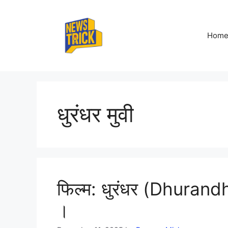
Skip
to
content
Hom
धुरंधर मुवी
फिल्म: धुरंधर (Dhurandh
।