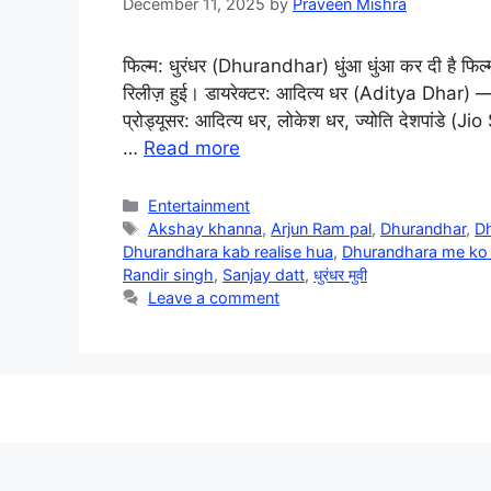
December 11, 2025
by
Praveen Mishra
फिल्म: धुरंधर (Dhurandhar) धुंआ धुंआ कर दी है फिल्म
रिलीज़ हुई। डायरेक्टर: आदित्य धर (Aditya Dhar) — जिन
प्रोड्यूसर: आदित्य धर, लोकेश धर, ज्योति देशपांडे (
…
Read more
Categories
Entertainment
Tags
Akshay khanna
,
Arjun Ram pal
,
Dhurandhar
,
Dh
Dhurandhara kab realise hua
,
Dhurandhara me ko 
Randir singh
,
Sanjay datt
,
धुरंधर मुवी
Leave a comment