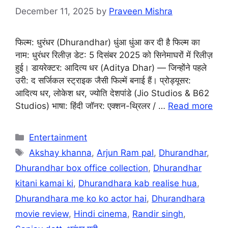
December 11, 2025
by
Praveen Mishra
फिल्म: धुरंधर (Dhurandhar) धुंआ धुंआ कर दी है फिल्म का
नाम: धुरंधर रिलीज़ डेट: 5 दिसंबर 2025 को सिनेमाघरों में रिलीज़
हुई। डायरेक्टर: आदित्य धर (Aditya Dhar) — जिन्होंने पहले
उरी: द सर्जिकल स्ट्राइक जैसी फिल्में बनाई हैं। प्रोड्यूसर:
आदित्य धर, लोकेश धर, ज्योति देशपांडे (Jio Studios & B62
Studios) भाषा: हिंदी जॉनर: एक्शन-थ्रिलर / …
Read more
Categories
Entertainment
Tags
Akshay khanna
,
Arjun Ram pal
,
Dhurandhar
,
Dhurandhar box office collection
,
Dhurandhar
kitani kamai ki
,
Dhurandhara kab realise hua
,
Dhurandhara me ko ko actor hai
,
Dhurandhara
movie review
,
Hindi cinema
,
Randir singh
,