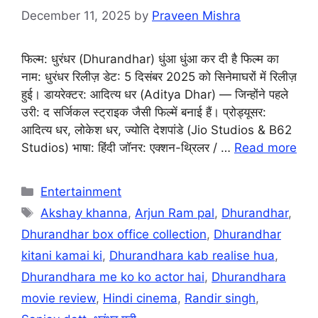
December 11, 2025
by
Praveen Mishra
फिल्म: धुरंधर (Dhurandhar) धुंआ धुंआ कर दी है फिल्म का
नाम: धुरंधर रिलीज़ डेट: 5 दिसंबर 2025 को सिनेमाघरों में रिलीज़
हुई। डायरेक्टर: आदित्य धर (Aditya Dhar) — जिन्होंने पहले
उरी: द सर्जिकल स्ट्राइक जैसी फिल्में बनाई हैं। प्रोड्यूसर:
आदित्य धर, लोकेश धर, ज्योति देशपांडे (Jio Studios & B62
Studios) भाषा: हिंदी जॉनर: एक्शन-थ्रिलर / …
Read more
Categories
Entertainment
Tags
Akshay khanna
,
Arjun Ram pal
,
Dhurandhar
,
Dhurandhar box office collection
,
Dhurandhar
kitani kamai ki
,
Dhurandhara kab realise hua
,
Dhurandhara me ko ko actor hai
,
Dhurandhara
movie review
,
Hindi cinema
,
Randir singh
,