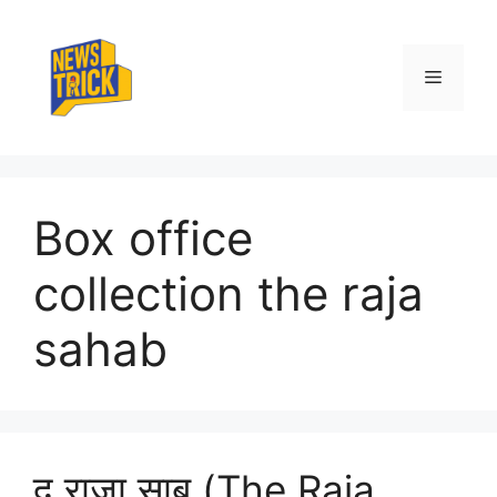
Skip
to
content
Menu
Box office
collection the raja
sahab
द राजा साब (The Raja