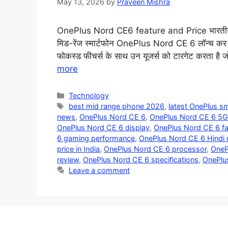
May 13, 2026
by
Praveen Mishra
OnePlus Nord CE6 feature and Price भारतीय स्
मिड-रेंज स्मार्टफोन OnePlus Nord CE 6 लॉन्च कर दिया
फोकस्ड फीचर्स के साथ उन यूजर्स को टारगेट करता है ज
more
Categories
Technology
Tags
best mid range phone 2026
,
latest OnePlus 
news
,
OnePlus Nord CE 6
,
OnePlus Nord CE 6 5G
OnePlus Nord CE 6 display
,
OnePlus Nord CE 6 fa
6 gaming performance
,
OnePlus Nord CE 6 Hindi
price in India
,
OnePlus Nord CE 6 processor
,
OneP
review
,
OnePlus Nord CE 6 specifications
,
OnePlu
Leave a comment