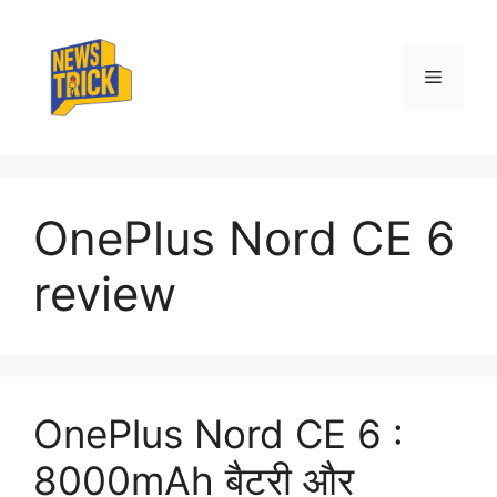
Skip
to
content
Menu
OnePlus Nord CE 6
review
OnePlus Nord CE 6 :
8000mAh बैटरी और