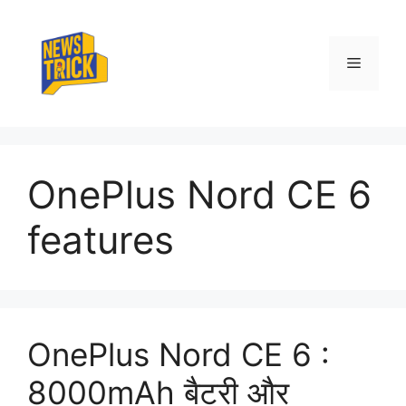
Skip
to
content
Menu
OnePlus Nord CE 6
features
OnePlus Nord CE 6 :
8000mAh बैटरी और