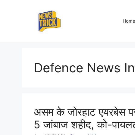
Skip
to
content
Hom
Defence News In
असम के जोरहाट एयरबेस प
5 जांबाज शहीद, को-पायलट