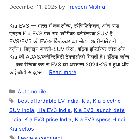
December 11, 2025
by
Praveen Mishra
Kia EV3 — भारत में कब लॉन्च, स्पेसिफिकेशन, ऑन-रोड
प्राइस Kia EV3 एक सब-कॉम्पैक्ट इलेक्ट्रिक SUV है —
EV9/EV6 की EV-आर्किटेक्चर का छोटा, शहरी-फ्रेंडली
वर्ज़न। डिज़ाइन बॉक्सी-SUV जैसा, बढ़िया इन्टिरियर स्पेस और
Kia की ADAS/कनेक्टिविटी टेक्नोलॉजी मिलती है। इंडिया लॉन्च
— कब वैश्विक रूप से EV3 का अवतरण 2024-25 में हुआ और
कई ऑटो साइट्स …
Read more
Categories
Automobile
Tags
best affordable EV India
,
Kia
,
Kia electric
SUV India
,
Kia EV3 India
,
Kia EV3 launch date
India
,
Kia EV3 price India
,
Kia EV3 specs Hindi
,
Kia seltos
Leave a comment