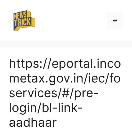
Skip
to
content
Menu
https://eportal.inco
metax.gov.in/iec/fo
services/#/pre-
login/bl-link-
aadhaar