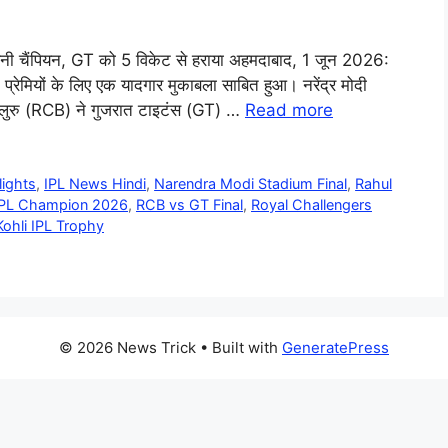
ी चैंपियन, GT को 5 विकेट से हराया अहमदाबाद, 1 जून 2026:
रेमियों के लिए एक यादगार मुकाबला साबित हुआ। नरेंद्र मोदी
स बेंगलुरु (RCB) ने गुजरात टाइटंस (GT) …
Read more
lights
,
IPL News Hindi
,
Narendra Modi Stadium Final
,
Rahul
PL Champion 2026
,
RCB vs GT Final
,
Royal Challengers
Kohli IPL Trophy
© 2026 News Trick
• Built with
GeneratePress