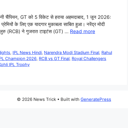
ी चैंपियन, GT को 5 विकेट से हराया अहमदाबाद, 1 जून 2026:
रेमियों के लिए एक यादगार मुकाबला साबित हुआ। नरेंद्र मोदी
स बेंगलुरु (RCB) ने गुजरात टाइटंस (GT) …
Read more
lights
,
IPL News Hindi
,
Narendra Modi Stadium Final
,
Rahul
PL Champion 2026
,
RCB vs GT Final
,
Royal Challengers
Kohli IPL Trophy
© 2026 News Trick
• Built with
GeneratePress