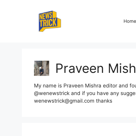
Skip
to
content
Hom
Praveen Mish
My name is Praveen Mishra editor and fo
@wenewstrick and if you have any sugges
wenewstrick@gmail.com thanks